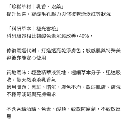
「珍稀草材｜乳香、沒藥」
提升氣巡，舒緩毛孔壓力與修復乾燥泛紅等狀況
「科研草本｜極光雪松」
科研驗證相比麴酸色素沉澱改善+40%，
修復氣巡代謝，打造透亮乾淨膚色；敏感肌與特殊美
容後亦能安心使用
質地氣味：輕盈精華液質地，極細草本分子、迅速吸
收，帶天然淡淡乳香氣
適用問題：黑斑、暗沉、膚色不均、敏弱肌膚、膚況
不穩等淡斑與亮膚需求
不含香精酒精、色素、酸類、致敏防腐劑，不致敏反
黑